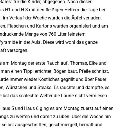
Bares" für die Kinder, abgegeben. Nach dieser
s H1 und H 8 mit den fleißigen Helfern die Tage bei
 Im Verlauf der Woche wurden die Äpfel verladen,
hren, Flaschen und Kartons wurden organisiert und am
eindruckende Menge von 760 Liter feinstem
Pyramide in der Aula. Diese wird wohl das ganze
aft versorgen.
ts am Montag der erste Rauch auf. Thomas, Elke und
an einen Tippi errichtet, Bögen baut, Pfeile schnitzt,
rde immer wieder Köstliches gegrillt und über Feuer
llen, Würstchen und Steaks. Es rauchte und dampfte, es
elbst das schlechte Wetter die Laune nicht vermiesen.
Haus 5 und Haus 6 ging es am Montag zuerst auf einen
angs zu werfen und damit zu üben. Über die Woche hin
selbst ausgeschnitten, geschmiergelt, bemalt und